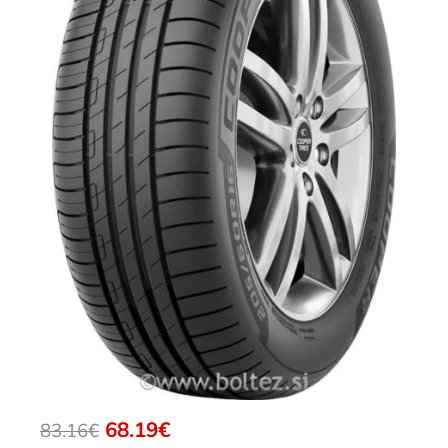
68.19€
83.16€