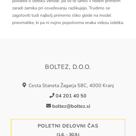
podatke o izdelku vendar, pa se te lahko v redkih primerih
zaradi zamika pri osveževanju razlikujejo. Trudimo se
zagotoviti tudi najbolj primerno sliko glede na model
pnevmatike, ki pa ni nujno popolnoma enaka videzu izdelka.
BOLTEZ, D.O.O.
Cesta Staneta Žagarja 58C, 4000 Kranj
04 201 40 50
boltez@boltez.si
POLETNI DELOVNI ČAS
(1.6. - 30.9.)