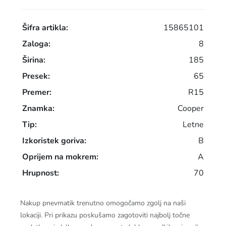
Šifra artikla:
15865101
Zaloga:
8
Širina:
185
Presek:
65
Premer:
R15
Znamka:
Cooper
Tip:
Letne
Izkoristek goriva:
B
Oprijem na mokrem:
A
Hrupnost:
70
Nakup pnevmatik trenutno omogočamo zgolj na naši
lokaciji. Pri prikazu poskušamo zagotoviti najbolj točne