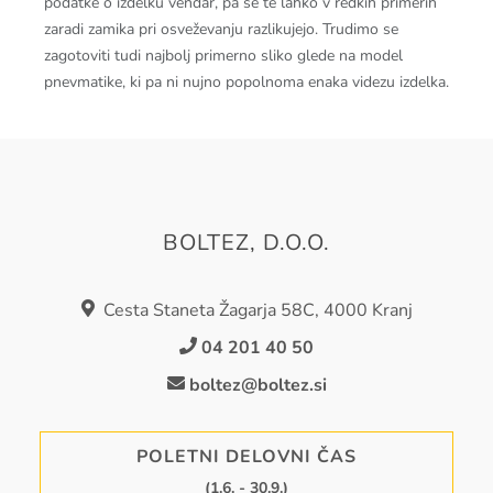
podatke o izdelku vendar, pa se te lahko v redkih primerih
zaradi zamika pri osveževanju razlikujejo. Trudimo se
zagotoviti tudi najbolj primerno sliko glede na model
pnevmatike, ki pa ni nujno popolnoma enaka videzu izdelka.
BOLTEZ, D.O.O.
Cesta Staneta Žagarja 58C, 4000 Kranj
04 201 40 50
boltez@boltez.si
POLETNI DELOVNI ČAS
(1.6. - 30.9.)