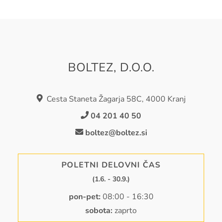
BOLTEZ, D.O.O.
Cesta Staneta Žagarja 58C, 4000 Kranj
04 201 40 50
boltez@boltez.si
POLETNI DELOVNI ČAS
(1.6. - 30.9.)
pon-pet:
08:00 - 16:30
sobota:
zaprto