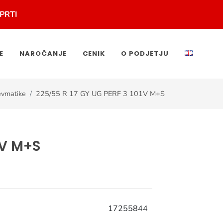
PRTI
E
NAROČANJE
CENIK
O PODJETJU
vmatike
225/55 R 17 GY UG PERF 3 101V M+S
1V M+S
17255844