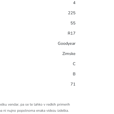
4
225
55
R17
Goodyear
Zimske
C
B
71
lku vendar, pa se te lahko v redkih primerih
 pa ni nujno popolnoma enaka videzu izdelka.