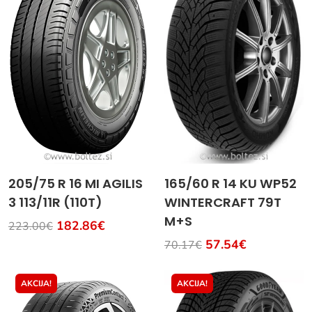
205/75 R 16 MI AGILIS
165/60 R 14 KU WP52
3 113/11R (110T)
WINTERCRAFT 79T
M+S
182.86€
223.00€
57.54€
70.17€
AKCIJA!
AKCIJA!