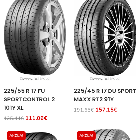
225/55 R 17 FU
225/45 R 17 DU SPORT
SPORTCONTROL 2
MAXX RT2 91Y
101Y XL
157.15€
191.65€
111.06€
135.44€
AKCIJA!
AKCIJA!