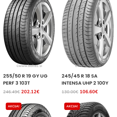
255/50 R 19 GY UG
245/45 R 18 SA
PERF 3 103T
INTENSA UHP 2 100Y
202.12€
106.60€
246.49€
130.00€
AKCIJA!
AKCIJA!