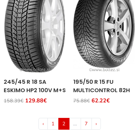
245/45 R 18 SA
195/50 R 15 FU
ESKIMO HP2 100V M+S
MULTICONTROL 82H
129.88€
62.22€
158.39€
75.88€
‹
1
2
...
7
›