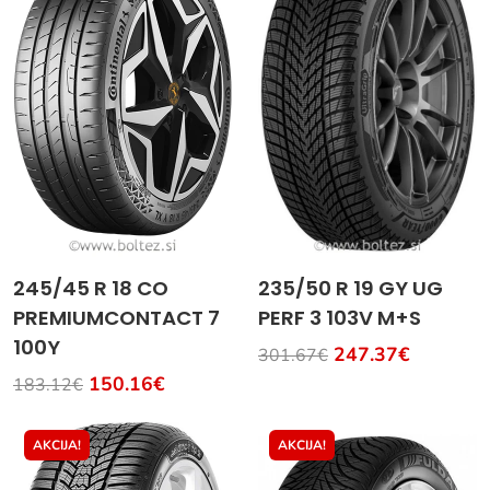
245/45 R 18 CO
235/50 R 19 GY UG
PREMIUMCONTACT 7
PERF 3 103V M+S
100Y
247.37€
301.67€
150.16€
183.12€
AKCIJA!
AKCIJA!