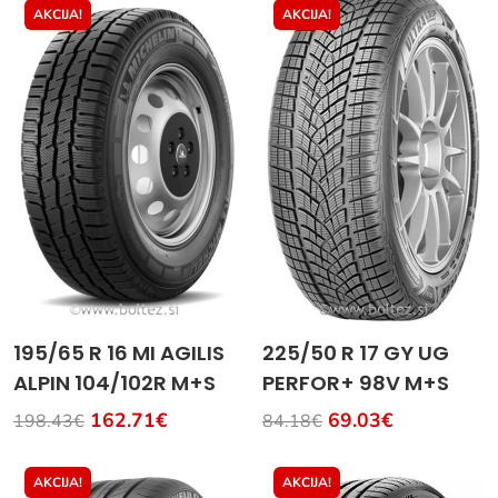
AKCIJA!
AKCIJA!
195/65 R 16 MI AGILIS
225/50 R 17 GY UG
ALPIN 104/102R M+S
PERFOR+ 98V M+S
162.71€
69.03€
198.43€
84.18€
AKCIJA!
AKCIJA!