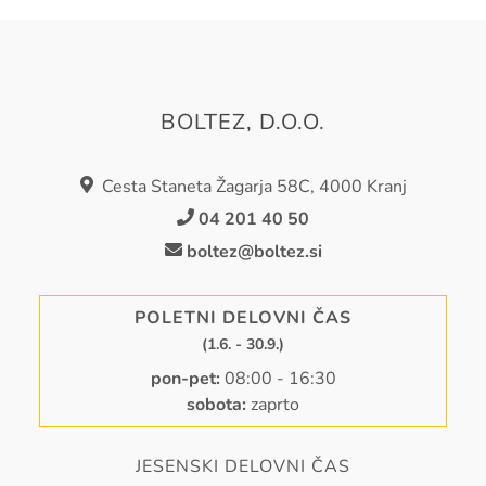
BOLTEZ, D.O.O.
Cesta Staneta Žagarja 58C, 4000 Kranj
04 201 40 50
boltez@boltez.si
POLETNI DELOVNI ČAS
(1.6. - 30.9.)
pon-pet:
08:00 - 16:30
sobota:
zaprto
JESENSKI DELOVNI ČAS